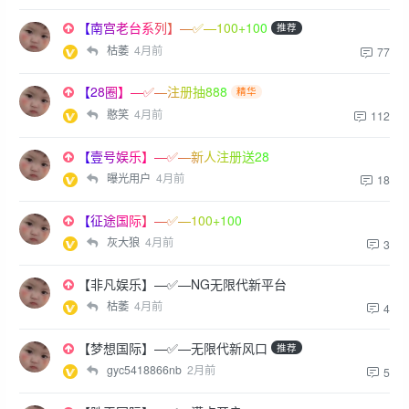
【南宫老台系列】—✅—100+100
推荐
枯萎
4月前
77
【28圈】—✅—注册抽888
精华
憨笑
4月前
112
【壹号娱乐】—✅—新人注册送28
曝光用户
4月前
18
【征途国际】—✅—100+100
灰大狼
4月前
3
【非凡娱乐】—✅—NG无限代新平台
枯萎
4月前
4
【梦想国际】—✅—无限代新风口
推荐
gyc5418866nb
2月前
5