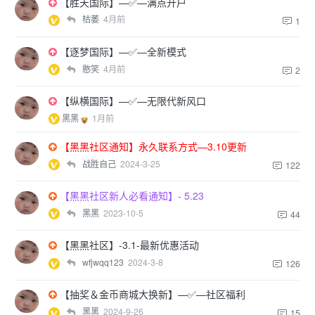
【胜天国际】—✅—满点开户
枯萎
4月前
1
【逐梦国际】—✅—全新模式
憨笑
4月前
2
【纵横国际】—✅—无限代新风口
黑黑
1月前
【黑黑社区通知】永久联系方式—3.10更新
战胜自己
2024-3-25
122
【黑黑社区新人必看通知】- 5.23
黑黑
2023-10-5
44
【黑黑社区】-3.1-最新优惠活动
wfjwqq123
2024-3-8
126
【抽奖＆金币商城大换新】—✅—社区福利
黑黑
2024-9-26
15