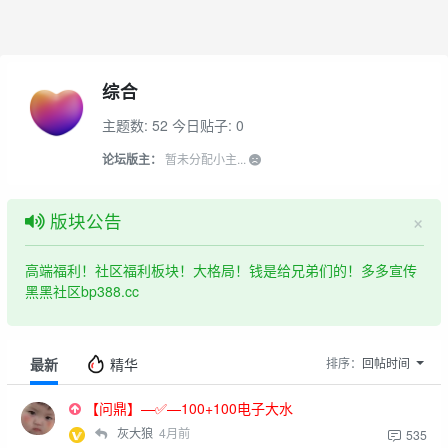
综合
主题数: 52
今日贴子: 0
论坛版主：
暂未分配小主...
×
版块公告
高端福利！社区福利板块！大格局！钱是给兄弟们的！多多宣传
黑黑社区bp388.cc
最新
精华
排序：
回帖时间
【问鼎】—✅—100+100电子大水
灰大狼
4月前
535